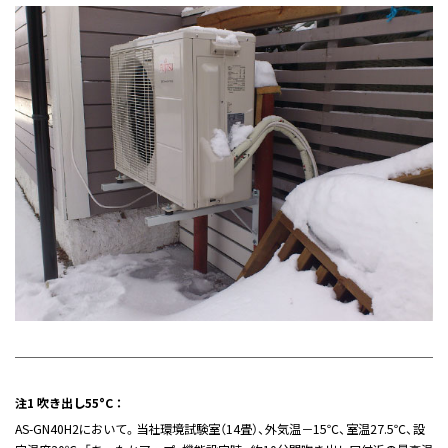
注1 吹き出し55°C ：
AS-GN40H2において。当社環境試験室（14畳）、外気温－15℃、室温27.5℃、設