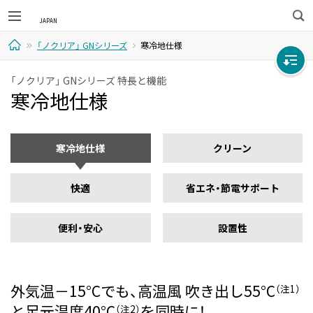
検
「ノクリア」 GNシリーズ
寒冷地仕様
索
ホ
「ノクリア」 GNシリーズ 特長と機能
寒冷地仕様
ー
ム
寒冷地仕様
クリーン
快適
省エネ・節電サポート
便利・安心
設置性
外気温－15°Cでも、高温風 吹き出し55°C
（注1）
と足元温度40°C
を同時に！
（注2）