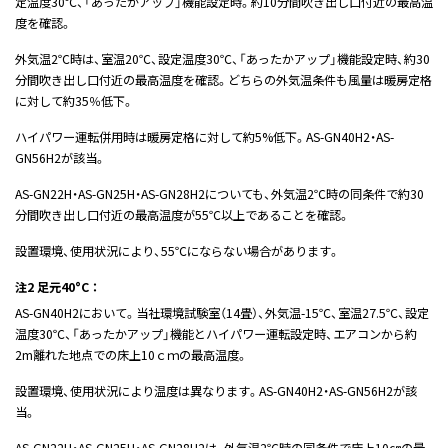
定温度30℃、「あったかアップ」機能設定時。約10分間吹き出し口付近の最高温
度を確認。
外気温2℃時は、室温20℃、設定温度30℃、「あったかアップ」機能設定時、約30
分間吹き出し口付近の最高温度を確認。どちらの外気温条件も風量は暖房定格
に対して約35％低下。
ハイパワー運転併用時は暖房定格に対して約5%低下。AS-GN40H2・AS-
GN56H2が該当。
AS-GN22H・AS-GN25H・AS-GN28H2についても、外気温2℃時の同条件で約30
分間吹き出し口付近の最高温度が55℃以上であることを確認。
設置環境、使用状況により、55℃にならない場合があります。
注2 足元40°C ：
AS-GN40H2において。当社環境試験室（14畳）、外気温-15℃、室温27.5℃、設定
温度30℃、「あったかアップ」機能とハイパワー運転設定時、エアコンから約
2m離れた地点での床上10ｃｍの最高温度。
設置環境、使用状況により温度は異なります。AS-GN40H2・AS-GN56H2が該
当。
AS-GN22H・AS-GN25H・AS-GN28H2は、外気温2℃時の同条件で床上10㎝の最