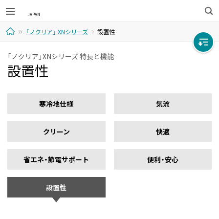
検
「ノクリア」 XNシリーズ
設置性
索
ホ
「ノクリア」XNシリーズ 特長と機能
設置性
ー
ム
寒冷地仕様
気流
クリーン
快適
省エネ・節電サポート
便利・安心
設置性