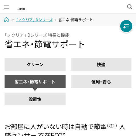
検
「ノクリア」 Dシリーズ
省エネ・節電サポート
索
ホ
「ノクリア」 Dシリーズ 特長と機能
省エネ・節電サポート
ー
ム
クリーン
快適
省エネ・節電サポート
便利・安心
設置性
お部屋に人がいない時は自動で節電
人
（注1）
感センサー 不在ECO
®