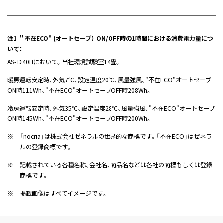
注1 ＂不在ECO" (オートセーブ） ON/OFF時の1時間における消費電力量につ
いて：
AS-Ｄ40Hにおいて。当社環境試験室14畳。
暖房運転安定時、外気7℃、設定温度20℃、風量強風、"不在ECO"オートセーブ
ON時111Wh、"不在ECO"オートセーブOFF時208Wh。
冷房運転安定時、外気35℃、設定温度28℃、風量強風、"不在ECO"オートセーブ
ON時145Wh、"不在ECO"オートセーブOFF時200Wh。
※
「nocria」は株式会社ゼネラルの世界的な商標です。「不在ECO」はぜネラ
ルの登録商標です。
※
記載されている各種名称、会社名、商品名などは各社の商標もしくは登録
商標です。
※
掲載画像はすべてイメージです。