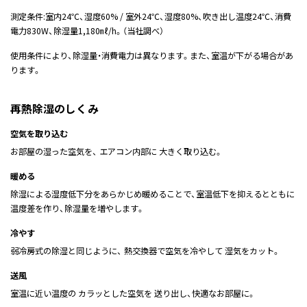
測定条件:室内24℃、湿度60% / 室外24℃、湿度80%、吹き出し温度24℃、消費
電力830W、除湿量1,180㎖/h。（当社調べ）
使用条件により、除湿量・消費電力は異なります。また、室温が下がる場合があ
ります。
再熱除湿のしくみ
空気を取り込む
お部屋の湿った空気を、 エアコン内部に 大きく取り込む。
暖める
除湿による湿度低下分をあらかじめ暖めることで、室温低下を抑えるとともに
温度差を作り、除湿量を増やします。
冷やす
弱冷房式の除湿と同じように、 熱交換器で空気を冷やして 湿気をカット。
送風
室温に近い温度の カラッとした空気を 送り出し、快適なお部屋に。