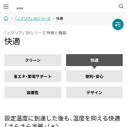
検
「ノクリア」 SVシリーズ
快適
索
ホ
「ノクリア」 SVシリーズ 特長と機能
快適
ー
ム
クリーン
快適
省エネ・節電サポート
便利・安心
設置性
デザイン
設定温度に到達した後も、湿度を抑える快適
「さらさら冷房」（＊）