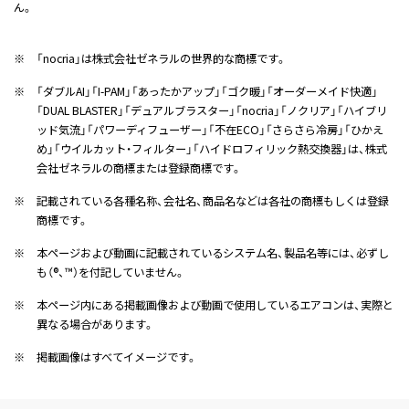
ん。
※
「nocria」は株式会社ゼネラルの世界的な商標です。
※
「ダブルAI」「I-PAM」「あったかアップ」「ゴク暖」「オーダーメイド快適」
「DUAL BLASTER」「デュアルブラスター」「nocria」「ノクリア」「ハイブリ
ッド気流」「パワーディフューザー」「不在ECO」「さらさら冷房」「ひかえ
め」「ウイルカット・フィルター」「ハイドロフィリック熱交換器」は、株式
会社ゼネラルの商標または登録商標です。
※
記載されている各種名称、会社名、商品名などは各社の商標もしくは登録
商標です。
※
本ページおよび動画に記載されているシステム名、製品名等には、必ずし
も（®、™）を付記していません。
※
本ページ内にある掲載画像および動画で使用しているエアコンは、実際と
異なる場合があります。
※
掲載画像はすべてイメージです。