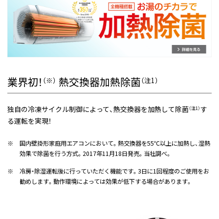
業界初！
熱交換器加熱除菌
（※）
（注1）
独自の冷凍サイクル制御によって、熱交換器を加熱して除菌
す
（注1）
る運転を実現！
※
国内壁掛形家庭用エアコンにおいて。熱交換器を55℃以上に加熱し、湿熱
効果で除菌を行う方式。2017年11月18日発売。当社調べ。
※
冷房・除湿運転後に行っていただく機能です。3日に1回程度のご使用をお
勧めします。動作環境によっては効果が低下する場合があります。