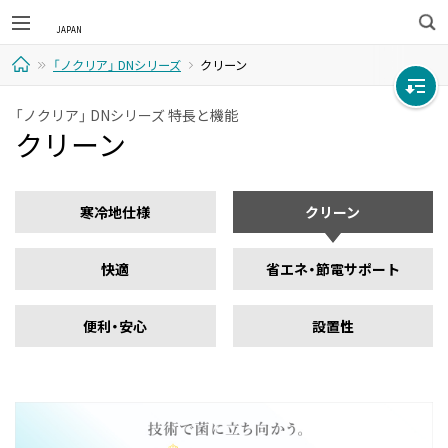
検
「ノクリア」 DNシリーズ
クリーン
索
ホ
「ノクリア」 DNシリーズ 特長と機能
クリーン
ー
ム
寒冷地仕様
クリーン
快適
省エネ・節電サポート
便利・安心
設置性