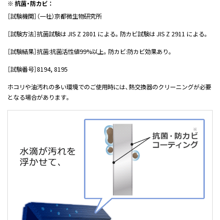
※ 抗菌・防カビ ：
［試験機関］（一社）京都微生物研究所
［試験方法］抗菌試験は JIS Z 2801 による。防カビ試験は JIS Z 2911 による。
［試験結果］抗菌:抗菌活性値99%以上。防カビ:防カビ効果あり。
［試験番号］8194, 8195
ホコリや油汚れの多い環境でのご使用時には、熱交換器のクリーニングが必要
となる場合があります。