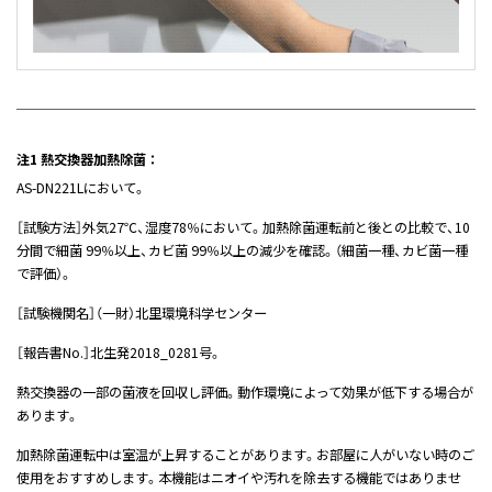
注1 熱交換器加熱除菌 ：
AS-DN221Lにおいて。
［試験方法］外気27℃、湿度78％において。加熱除菌運転前と後との比較で、10
分間で細菌 99％以上、カビ菌 99％以上の減少を確認。（細菌一種、カビ菌一種
で評価）。
［試験機関名］（一財）北里環境科学センター
［報告書No.］北生発2018_0281号。
熱交換器の一部の菌液を回収し評価。動作環境によって効果が低下する場合が
あります。
加熱除菌運転中は室温が上昇することがあります。お部屋に人がいない時のご
使用をおすすめします。本機能はニオイや汚れを除去する機能ではありませ