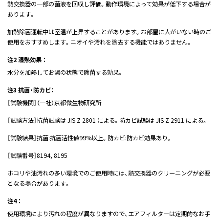
熱交換器の一部の菌液を回収し評価。動作環境によって効果が低下する場合が
あります。
加熱除菌運転中は室温が上昇することがあります。お部屋に人がいない時のご
使用をおすすめします。ニオイや汚れを除去する機能ではありません。
注2 湿熱効果 ：
水分を加熱してお湯の状態で除菌する効果。
注3 抗菌・防カビ：
［試験機関］（一社）京都微生物研究所
［試験方法］抗菌試験は JIS Z 2801 による。防カビ試験は JIS Z 2911 による。
［試験結果］抗菌:抗菌活性値99%以上。防カビ:防カビ効果あり。
［試験番号］8194, 8195
ホコリや油汚れの多い環境でのご使用時には、熱交換器のクリーニングが必要
となる場合があります。
注4 ：
使用環境により汚れの程度が異なりますので、エアフィルターは定期的なお手