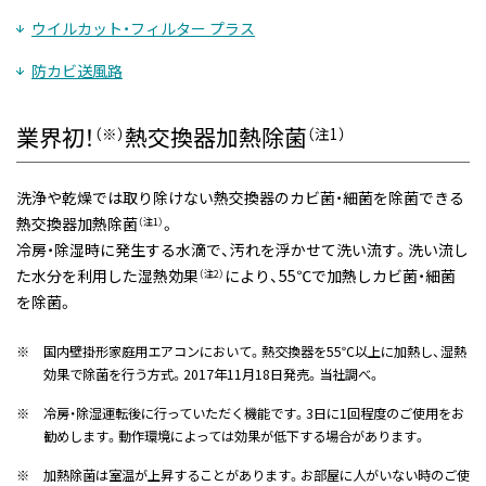
ウイルカット・フィルター プラス
防カビ送風路
業界初！
熱交換器加熱除菌
（※）
（注1）
洗浄や乾燥では取り除けない熱交換器のカビ菌・細菌を除菌できる
熱交換器加熱除菌
。
（注1）
冷房・除湿時に発生する水滴で、汚れを浮かせて洗い流す。洗い流し
た水分を利用した湿熱効果
により、55℃で加熱しカビ菌・細菌
（注2）
を除菌。
※
国内壁掛形家庭用エアコンにおいて。熱交換器を55℃以上に加熱し、湿熱
効果で除菌を行う方式。2017年11月18日発売。当社調べ。
※
冷房・除湿運転後に行っていただく機能です。3日に1回程度のご使用をお
勧めします。動作環境によっては効果が低下する場合があります。
※
加熱除菌は室温が上昇することがあります。お部屋に人がいない時のご使