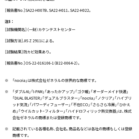
［報告書No.］SA22-H007B、SA22-H011、SA22-H022。
注5 ：
［試験機関名］（一財）カケンテストセンター
［試験方法］JIS Z 2911による。
［試験結果］防カビ効果あり。
［報告書No.］OS-22-016106-1（B22-0064-2）。
※
「nocria」は株式会社ゼネラルの世界的な商標です。
※
「ダブルAI」「I-PAM」「あったかアップ」「ゴク暖」「オーダーメイド快適」
「DUAL BLASTER」「デュアルブラスター」「nocria」「ノクリア」「ハイブリ
ッド気流」「パワーディフューザー」「不在ECO」「さらさら冷房」「ひかえ
め」「ウイルカット・フィルター」「ハイドロフィリック熱交換器」は、株式
会社ゼネラルの商標または登録商標です。
※
記載されている各種名称、会社名、商品名などは各社の商標もしくは登録
商標です。