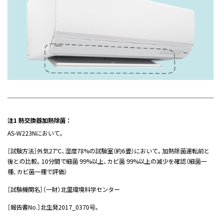
注1 熱交換器加熱除菌 ：
AS-W223Nにおいて。
［試験方法］外気27℃、湿度78%の試験室（約6畳）において。加熱除菌運転前と
後との比較。10分間で細菌 99%以上、カビ菌 99%以上の減少を確認（細菌一
種、カビ菌一種で評価）
［試験機関名］（一財）北里環境科学センター
［報告書No.］北生発2017_0370号。