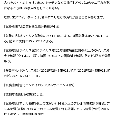
入れをおすすめします。また、キッチンなどの油汚れやタバコのヤニ汚れが気
になるときは、お手入れをしてください。
なお、エアフィルターには、若干ホコリなどの汚れが残ることがあります。
［試験機関名］広東省微生物分析検測中心
［試験方法］坑ウイルス試験は、ISO 18184による。抗菌試験はJIS Z 2801によ
る。防カビ試験はJIS Z 2911による。
［試験結果］ウイルス減少：ウイルス液に2時間接触後に99％以上のウイルス減
少を確認（ウイルス一種）。抗菌：99％以上の菌抑制を確認。防カビ：防カビ効果
あり。
［報告書No.］ウイルス減少：2021FM26474R01E、抗菌：2021FM26475R01E、防
カビ：2021FM26473R01E。
［試験機関］住化エンバイロメンタルサイエンス（株）
［試験方法］ELISA試験による。
［試験結果］アレル物質（ダニの死がい）：99％以上のアレル物質抑制を確認。ア
レル物質（花粉）：99％以上のアレル物質抑制を確認。アレル物質（カビ）：98％
以上のアレル物質抑制を確認。