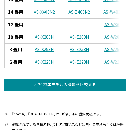
14 畳用
AS-X403N2
AS-Z403N2
AS-W403N2
12 畳用
-
-
AS-W363N
10 畳用
AS-X283N
AS-Z283N
AS-W283N
8 畳用
AS-X253N
AS-Z253N
AS-W253N
6 畳用
AS-X223N
AS-Z223N
AS-W223N
2023年モデルの機能を比較する
※
「nocria」、「DUAL BLASTER」は、ゼネラルの登録商標です。
※
記載されている各種名称、会社名、商品名などは各社の商標もしくは登録