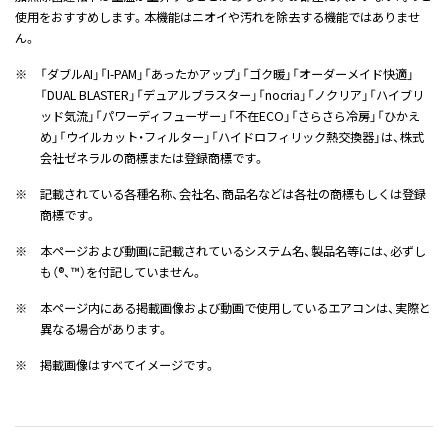
使用をおすすめします。本機能はニオイや汚れを除去する機能ではありませ
ん。
※
「ダブルAI」「I-PAM」「あったかアップ」「ゴク暖」「オーダーメイド快適」
「DUAL BLASTER」「デュアルブラスター」「nocria」「ノクリア」「ハイブリ
ッド気流」「パワーディフューザー」「不在ECO」「さらさら冷房」「ひかえ
め」「ウイルカット・フィルター」「ハイドロフィリック熱交換器」は、株式
会社ゼネラルの商標または登録商標です。
※
記載されている各種名称、会社名、商品名などは各社の商標もしくは登録
商標です。
※
本ページおよび動画に記載されているシステム名、製品名等には、必ずし
も（®、™）を付記していません。
※
本ページ内にある掲載画像および動画で使用しているエアコンは、実際と
異なる場合があります。
※
掲載画像はすべてイメージです。