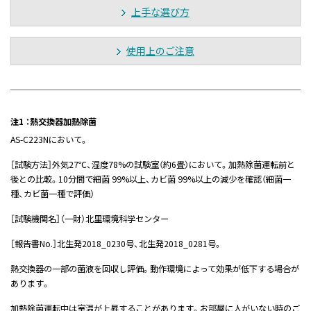
上手な選び方
使用上のご注意
注1 ：熱交換器加熱除菌
AS-C223Nにおいて。
［試験方法］外気27℃、湿度78%の試験室（約6畳）において。加熱除菌運転前と
後との比較。10分間で細菌 99%以上、カビ菌 99%以上の減少を確認（細菌一
種、カビ菌一種で評価）
［試験機関名］（一財）北里環境科学センター
［報告書No.］北生発2018_0230号、北生発2018_0281号。
熱交換器の一部の菌液を回収し評価。動作環境によって効果が低下する場合が
あります。
加熱除菌運転中は室温が上昇することがあります。お部屋に人がいない時のご