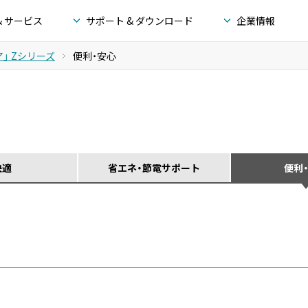
& サービス
サポート & ダウンロード
企業情報
」 Zシリーズ
便利・安心
快適
省エネ・節電サポート
便利