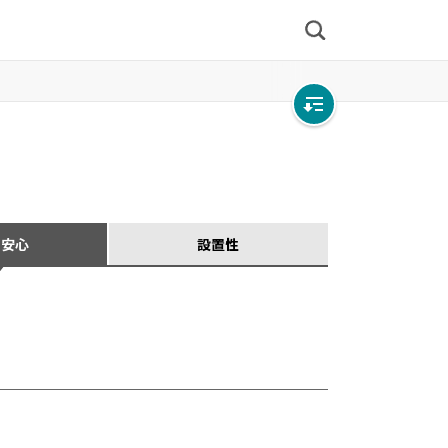
検
索
Open
local
navigation
・安心
設置性