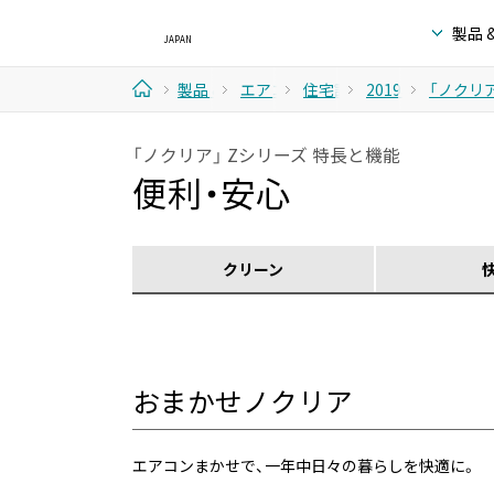
製品 
製品 &
エアコ
住宅設
2019年
「ノクリア
ホ
サービ
ン
備取扱
モデル
「ノクリア」 Zシリーズ 特長と機能
ー
便利・安心
ス
モデル
ム
クリーン
おまかせノクリア
エアコンまかせで、一年中日々の暮らしを快適に。