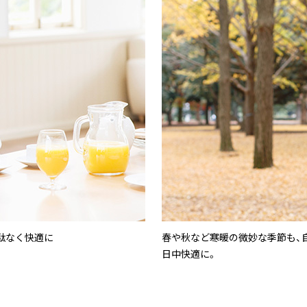
駄なく快適に
春や秋など寒暖の微妙な季節も、
日中快適に。