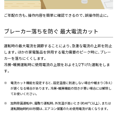
ご年配の方も、操作内容を簡単に確認できるので、誤操作防止に。
ブレーカー落ちを防ぐ 最大電流カット
運転時の最大電流を調節することにより、急激な電流の上昇を防止
します。ほかの家電製品を併用する電力需要のピーク時に、ブレー
カーを落ちにくくします。
冷房・暖房運転時に使用電流の上限をおよそ1/2下げた運転をしま
す。
※
電流カット機能を設定すると、設定温度に到達しない場合や暖まり（冷え）
が遅くなる場合があります。冷房・暖房機能の効きが悪い場合には解除し
てお使いください。
※
加熱除菌運転中、霜取り運転時、外気温が高いとき（約40°C以上）、または
運転開始時約80秒間は、エアコン保護のため使用電流が高くなります。