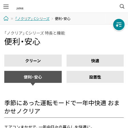
検
「ノクリア」 Cシリーズ
便利・安心
索
ホ
「ノクリア」 Cシリーズ 特長と機能
便利・安心
ー
ム
クリーン
快適
便利・安心
設置性
季節にあった運転モードで一年中快適
おま
かせノクリア
エアコンまかせで、一年中日々の暮らしを快適に。