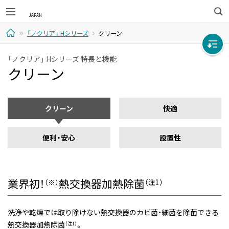
検
「ノクリア」 Hシリーズ
クリーン
索
ホ
「ノクリア」 Hシリーズ 特長と機能
クリーン
ー
ム
クリーン
快適
便利・安心
設置性
業界初！
熱交換器加熱除菌
（※）
（注1）
洗浄や乾燥では取り除けない熱交換器のカビ菌・細菌を除菌できる
熱交換器加熱除菌
。
（注1）