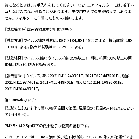
気になるときは、お手入れをしてください。 なお、エアフィルターには、若干ホ
コリなどの汚れが残ることがあります。 実使用空間での実証結果ではありま
せん。フィルターに付着したものを抑制します。
［試験機関名］広東省微生物分析検測中心
［試験方法］ウイルス抑制試験は、ISO18184/JIS L 1922による。抗菌試験はJIS
L 1902による。防カビ試験はJIS Z 2911による。
［試験結果］ウイルス抑制：ウイルス抑制99％以上（一種）。抗菌：99％以上の菌
抑制。防カビ：防カビ効果あり。
［報告書No.］ウイルス抑制：2021FM11240R01E、2021FM20447R01E、抗菌：
2021FM11977R01E、2021FM20448R01E、防カビ：2021FM10896R01E、
2021FM20449R01E。
注5 88%キャッチ：
【試験方法】32㎥ （約8畳）の密閉空間で確認。風量設定：強風AS-H402M2におい
て（当社調べ）。
PM2.5とは2.5㎛以下の微小粒子状物質の総称です。
このエアコンでは0.3μm未満の微小粒子状物質については、除去の確認ができ