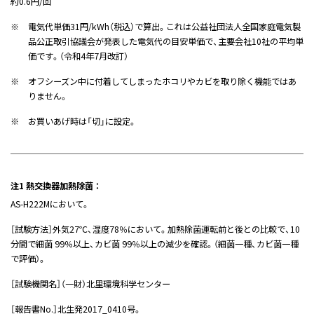
約0.6円/回
※
電気代単価31円/kWh（税込）で算出。これは公益社団法人全国家庭電気製
品公正取引協議会が発表した電気代の目安単価で、主要会社10社の平均単
価です。（令和4年7月改訂）
※
オフシーズン中に付着してしまったホコリやカビを取り除く機能ではあ
りません。
※
お買いあげ時は「切」に設定。
注1 熱交換器加熱除菌 ：
AS-H222Mにおいて。
［試験方法］外気27℃、湿度78％において。加熱除菌運転前と後との比較で、10
分間で細菌 99％以上、カビ菌 99％以上の減少を確認。（細菌一種、カビ菌一種
で評価）。
［試験機関名］（一財）北里環境科学センター
［報告書No.］北生発2017_0410号。