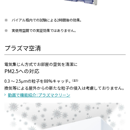
※
バイアル瓶内での試験による2時間後の効果。
※
実使用空間での実証効果ではありません。
プラズマ空清
電気集じん方式でお部屋の空気を清潔に
PM2.5への対応
0.3 ～ 2.5μmの粒子を88%キャッチ。
（注5）
換気等による屋外からの新たな粒子の侵入は考慮しておりません。
動画で機能紹介：プラズマクリーン