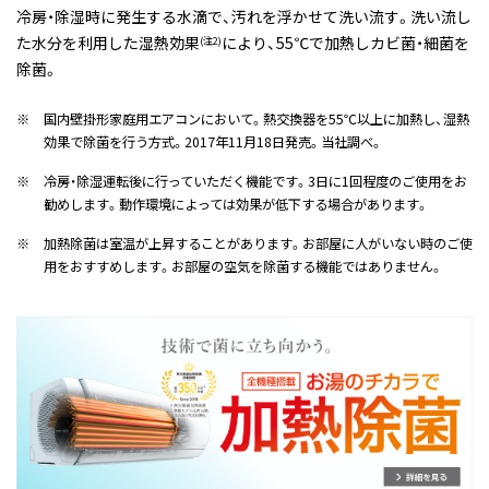
冷房・除湿時に発生する水滴で、汚れを浮かせて洗い流す。洗い流し
た水分を利用した湿熱効果
により、55℃で加熱しカビ菌・細菌を
(注2)
除菌。
※
国内壁掛形家庭用エアコンにおいて。熱交換器を55℃以上に加熱し、湿熱
効果で除菌を行う方式。2017年11月18日発売。当社調べ。
※
冷房・除湿運転後に行っていただく機能です。3日に1回程度のご使用をお
勧めします。動作環境によっては効果が低下する場合があります。
※
加熱除菌は室温が上昇することがあります。お部屋に人がいない時のご使
用をおすすめします。お部屋の空気を除菌する機能ではありません。