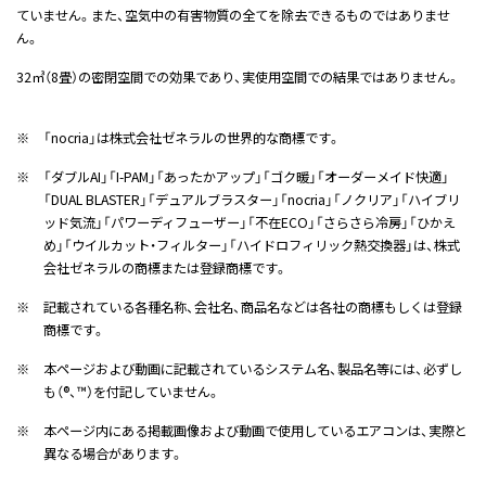
ていません。また、空気中の有害物質の全てを除去できるものではありませ
ん。
32㎥（8畳）の密閉空間での効果であり、実使用空間での結果ではありません。
※
「nocria」は株式会社ゼネラルの世界的な商標です。
※
「ダブルAI」「I-PAM」「あったかアップ」「ゴク暖」「オーダーメイド快適」
「DUAL BLASTER」「デュアルブラスター」「nocria」「ノクリア」「ハイブリ
ッド気流」「パワーディフューザー」「不在ECO」「さらさら冷房」「ひかえ
め」「ウイルカット・フィルター」「ハイドロフィリック熱交換器」は、株式
会社ゼネラルの商標または登録商標です。
※
記載されている各種名称、会社名、商品名などは各社の商標もしくは登録
商標です。
※
本ページおよび動画に記載されているシステム名、製品名等には、必ずし
も（®、™）を付記していません。
※
本ページ内にある掲載画像および動画で使用しているエアコンは、実際と
異なる場合があります。