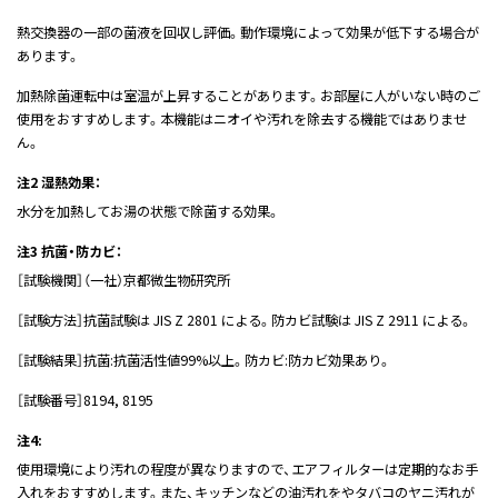
熱交換器の一部の菌液を回収し評価。動作環境によって効果が低下する場合が
あります。
加熱除菌運転中は室温が上昇することがあります。お部屋に人がいない時のご
使用をおすすめします。本機能はニオイや汚れを除去する機能ではありませ
ん。
注2 湿熱効果：
水分を加熱してお湯の状態で除菌する効果。
注3 抗菌・防カビ：
［試験機関］（一社）京都微生物研究所
［試験方法］抗菌試験は JIS Z 2801 による。防カビ試験は JIS Z 2911 による。
［試験結果］抗菌:抗菌活性値99%以上。防カビ:防カビ効果あり。
［試験番号］8194, 8195
注4:
使用環境により汚れの程度が異なりますので、エアフィルターは定期的なお手
入れをおすすめします。また、キッチンなどの油汚れをやタバコのヤニ汚れが