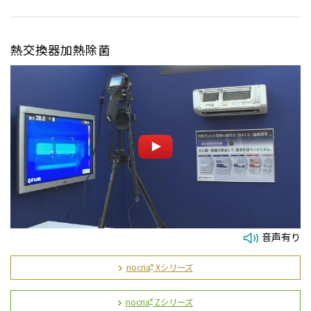
熱交換器加熱除菌
音声有り
nocria
Xシリーズ
®
nocria
Zシリーズ
®