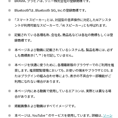
※
BRAVIA、ブラビアは、ソニー株式会社の登録商標です。
※
Bluetooth
は、Bluetooth SIG, Inc.の登録商標です。
®
※
「スマートスピーカー」とは、対話型の音声操作に対応したAIアシスタ
ントが利用可能なスピーカーで、「AI スピーカー」とも呼ばれます。
※
記載されている各種名称、会社名、商品名などは各社の商標もしくは登
録商標です。
※
本ページおよび動画に記載されているシステム名、製品名等には、必ず
しも商標表示（
、™ ）を付記していません。
®
※
本ページを快適に使うために、各種最新版のブラウザーでのご利用を推
奨します。推奨閲覧環境においても、お使いの端末やブラウザとOS、ま
たはプラグインの組み合わせ等により、表示の不具合や一部機能がご
利用になれない場合があります。
※
本ページ内にある動画で使用しているエアコンは、実際とは異なる場
合があります。
※
掲載画像および動画はすべてイメージです。
※
本ページは、YouTube
のサービスを使用しています。詳細は、
ソーシ
™