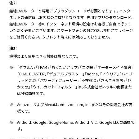
注2：
無線LANルーターと専用アプリのダウンロードが必要となります。インター
ネットの通信費はお客様のご負担となります。専用アプリのダウンロード、
無線LANルーター等のインターネット環境の設定はお客様ご自身で行って
いただく必要がございます。スマートフォンの対応OSは専用アプリページ
をご確認ください。タブレット端末には対応しておりません。
注3：
機種により使用できる機能は異なります。
※
「ダブルAI」「I-PAM」「あったかアップ」「ゴク暖」「オーダーメイド快適」
「DUAL BLASTER」「デュアルブラスター」「nocria」「ノクリア」「ハイブ
リッド気流」「パワーディフューザー」「不在ECO」「さらさら冷房」「ひ
かえめ」「ウイルカット・フィルター」は、株式会社ゼネラルの商標また
は登録商標です。
※
Amazon および Alexaは、Amazon.com, Inc.またはその関連会社の商
標です。
※
Android、Google、Google Home、AndroidTVは、Google LLCの商標で
す。