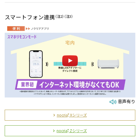
スマートフォン連携
（注2）
（注3）
音声有り
nocria
Xシリーズ
®
nocria
Zシリーズ
®