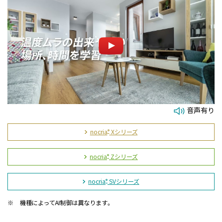
音声有り
nocria
Xシリーズ
®
nocria
Zシリーズ
®
nocria
SVシリーズ
®
※
機種によってAI制御は異なります。