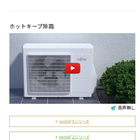
ホットキープ除霜
音声無し
nocria
Xシリーズ
®
nocria
Zシリーズ
®