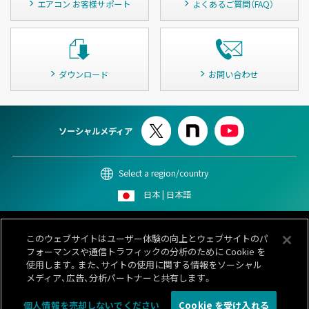
エアコン お客様サポート
よくあるご質問（FAQ）
ダウンロード
お問い合わせ
ソーシャルメディア
Select a region/country
日本 | 日本語
このサイトについて
個人情報保護ポリシー
Cookieポリシー
このウェブサイトはユーザー体験の向上とウェブサイトのパ
情報セキュリティポリシー
カスタマーハラスメント対応基本方針
フォーマンスや通信トラフィックの分析のために Cookie を
サイトマップ
お問い合わせ
使用します。また、サイトの使用に関する情報をソーシャル
メディア、広告、分析パートナーと共有します。
© 1996-
2026 GENERAL.
個人情報を売却しないでください
Cookie を受け入れる