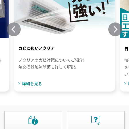
カビに強いノクリア
日
ノクリアのカビ対策についてご紹介！
快
紹
熱交換器加熱除菌も詳しく解説。
を
い
詳細を見る