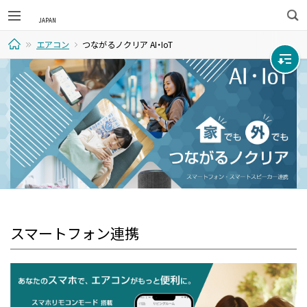
検
エアコン
つながるノクリア AI・IoT
索
ホ
ー
ム
スマートフォン連携