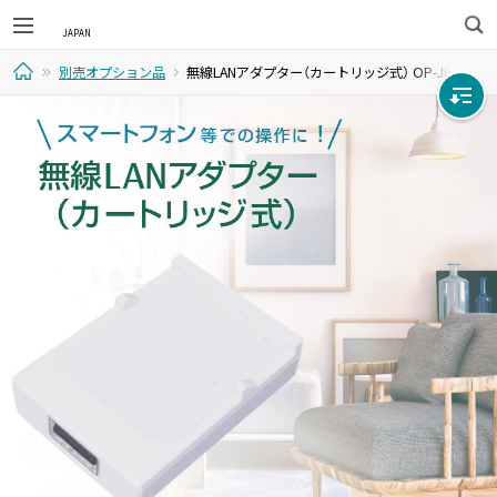
検
別売オプション品
無線LANアダプター（カートリッジ式） OP-J03DZ
索
ホ
ー
ム