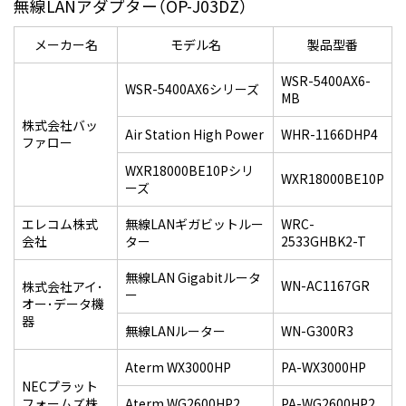
無線LANアダプター（OP-J03DZ）
メーカー名
モデル名
製品型番
WSR-5400AX6-
WSR-5400AX6シリーズ
MB
株式会社バッ
Air Station High Power
WHR-1166DHP4
ファロー
WXR18000BE10Pシリ
WXR18000BE10P
ーズ
エレコム株式
無線LANギガビットルー
WRC-
会社
ター
2533GHBK2-T
無線LAN Gigabitルータ
WN-AC1167GR
株式会社アイ･
ー
オー･データ機
器
無線LANルーター
WN-G300R3
Aterm WX3000HP
PA-WX3000HP
NECプラット
フォームズ株
Aterm WG2600HP2
PA-WG2600HP2