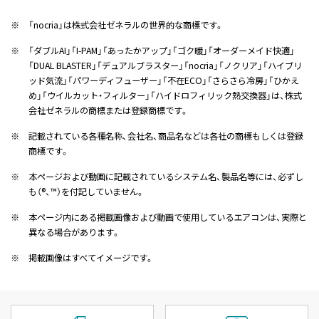
※
「nocria」は株式会社ゼネラルの世界的な商標です。
※
「ダブルAI」「I-PAM」「あったかアップ」「ゴク暖」「オーダーメイド快適」
「DUAL BLASTER」「デュアルブラスター」「nocria」「ノクリア」「ハイブリ
ッド気流」「パワーディフューザー」「不在ECO」「さらさら冷房」「ひかえ
め」「ウイルカット・フィルター」「ハイドロフィリック熱交換器」は、株式
会社ゼネラルの商標または登録商標です。
※
記載されている各種名称、会社名、商品名などは各社の商標もしくは登録
商標です。
※
本ページおよび動画に記載されているシステム名、製品名等には、必ずし
も（®、™）を付記していません。
※
本ページ内にある掲載画像および動画で使用しているエアコンは、実際と
異なる場合があります。
※
掲載画像はすべてイメージです。