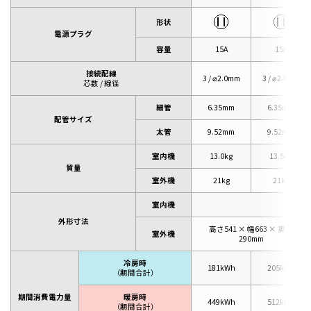
形状
電源プラグ
容量
15A
15A
接続配線
3 / ⌀2.0mm
3 / ⌀2.0mm
芯数 / 線径
細管
6.35mm
6.35mm
配管サイズ
太管
9.52mm
9.52mm
室内機
13.0kg
13.5kg
質量
室外機
21kg
21kg
室内機
外形寸法
高さ541 × 幅663 × 奥行
室外機
290mm
冷房時
181kWh
205kWh
（期間合計）
期間消費電力量
暖房時
449kWh
512kWh
（期間合計）