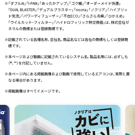
※
「ダブルAI」「I-PAM」「あったかアップ」「ゴク暖」「オーダーメイド快適」
「DUAL BLASTER」「デュアルブラスター」「nocria」「ノクリア」「ハイブリッ
ド気流」「パワーディフューザー」「不在ECO」「さらさら冷房」「ひかえめ」
「ウイルカット・フィルター」「ハイドロフィリック熱交換器」は、株式会社ゼ
ネラルの商標または登録商標です。
※
記載されている各種名称、会社名、商品名などは各社の商標もしくは登録商
標です。
※
本ページおよび動画に記載されているシステム名、製品名等には、必ずしも
（®、™）を付記していません。
※
本ページ内にある掲載画像および動画で使用しているエアコンは、実際と異
なる場合があります。
※
掲載画像はすべてイメージです。