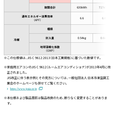
期間合計
630kWh
717kWh
通年エネルギー消費効率
6.6
6.6
（APF）
種類
封入量
0.54kg
0.6kg
冷媒
地球温暖化係数
（GWP）
※
この仕様値は、JIS C 9612:2013（日本工業規格）に基づいた数値です。
※
家庭用エアコンのJIS C 9612（ルームエアコンディショナ）が2013年4月に改
正されました。
JIS改正に伴う表示例とその見方については、一般社団法人 日本冷凍空調工
業会のホームページも併せてご覧ください。
https://www.jraia.or.jp
※
本仕様および製品意匠は製品改良のため、断りなく変更することがありま
す。