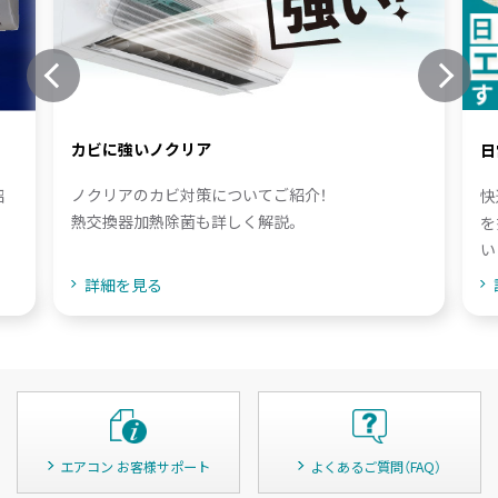
カビに強いノクリア
日
ノクリアのカビ対策についてご紹介！
快
紹
熱交換器加熱除菌も詳しく解説。
を
い
詳細を見る
エアコン お客様サポート
よくあるご質問（FAQ）