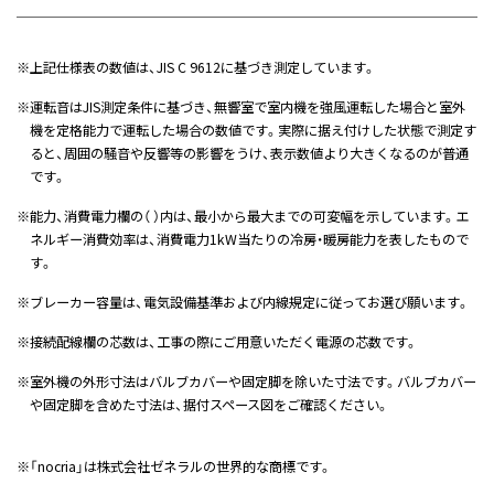
※
上記仕様表の数値は、JIS C 9612に基づき測定しています。
※
運転音はJIS測定条件に基づき、無響室で室内機を強風運転した場合と室外
機を定格能力で運転した場合の数値です。実際に据え付けした状態で測定す
ると、周囲の騒音や反響等の影響をうけ、表示数値より大きくなるのが普通
です。
※
能力、消費電力欄の（ ）内は、最小から最大までの可変幅を示しています。エ
ネルギー消費効率は、消費電力1kW当たりの冷房・暖房能力を表したもので
す。
※
ブレーカー容量は、電気設備基準および内線規定に従ってお選び願います。
※
接続配線欄の芯数は、工事の際にご用意いただく電源の芯数です。
※
室外機の外形寸法はバルブカバーや固定脚を除いた寸法です。バルブカバー
や固定脚を含めた寸法は、据付スペース図をご確認ください。
※
「nocria」は株式会社ゼネラルの世界的な商標です。