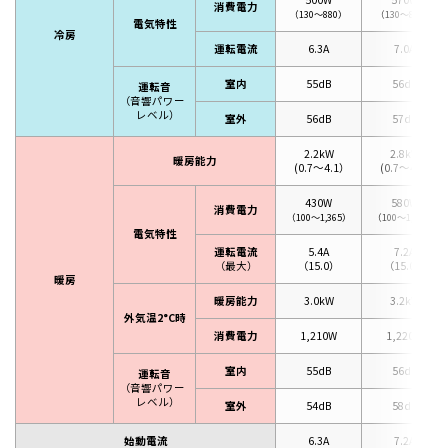
消費電力
（130～880）
（130～880）
電気特性
冷房
運転電流
6.3A
7.0A
室内
55dB
56dB
運転音
（音響パワー
レベル）
室外
56dB
57dB
2.2kW
2.8kW
暖房能力
(
0.7～4.1）
(
0.7～4.4）
430W
580W
消費電力
（100～1,365）
（100～1,380）
電気特性
運転電流
5.4A
7.2A
（最大）
（15.0）
（15.0）
暖房
暖房能力
3.0kW
3.2kW
外気温2°C時
消費電力
1,210W
1,220W
室内
55dB
56dB
運転音
（音響パワー
レベル）
室外
54dB
58dB
始動電流
6.3A
7.2A