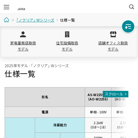
検
「ノクリア」 Wシリーズ
仕様一覧
索
ホ
家電量販店取扱
住宅設備取扱
店舗オフィス取扱
ー
モデル
モデル
モデル
ム
2025年モデル : 「ノクリア」 Wシリーズ
仕様一覧
スクロール
AS-W225S-W
AS-W255S-W
形名
（AO-W225S）
（AO-W255S）
電源
単相 - 100V
単相 - 100V
2.2kW
2.5kW
冷房能力
(
0.8～2.8）
(
0.8～3.1）
500W
570W