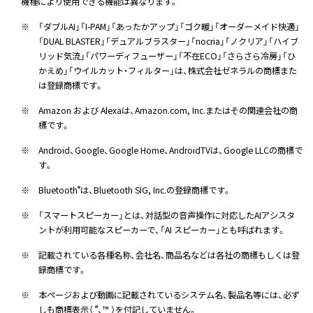
機種により使用できる機能は異なります。
※
「ダブルAI」「I-PAM」「あったかアップ」「ゴク暖」「オーダーメイド快適」
「DUAL BLASTER」「デュアルブラスター」「nocria」「ノクリア」「ハイブ
リッド気流」「パワーディフューザー」「不在ECO」「さらさら冷房」「ひ
かえめ」「ウイルカット・フィルター」は、株式会社ゼネラルの商標また
は登録商標です。
※
Amazon および Alexaは、Amazon.com, Inc.またはその関連会社の商
標です。
※
Android、Google、Google Home、AndroidTVは、Google LLCの商標で
す。
※
Bluetooth
は、Bluetooth SIG, Inc.の登録商標です。
®
※
「スマートスピーカー」とは、対話型の音声操作に対応したAIアシスタ
ントが利用可能なスピーカーで、「AI スピーカー」とも呼ばれます。
※
記載されている各種名称、会社名、商品名などは各社の商標もしくは登
録商標です。
※
本ページおよび動画に記載されているシステム名、製品名等には、必ず
しも商標表示（
、™ ）を付記していません。
®