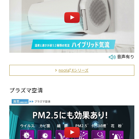
音声有り
nocria
Xシリーズ
®
プラズマ空清