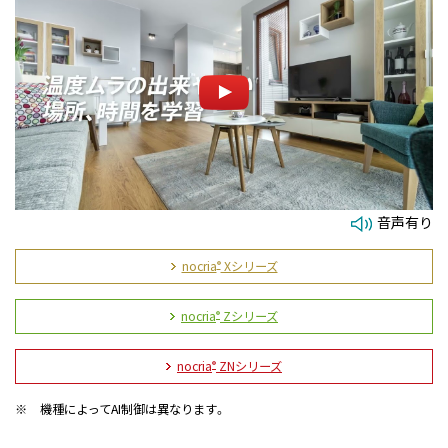
音声有り
nocria
Xシリーズ
®
nocria
Zシリーズ
®
nocria
ZNシリーズ
®
※
機種によってAI制御は異なります。