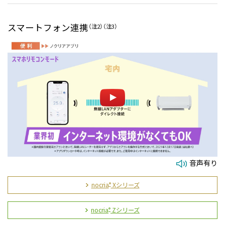
スマートフォン連携
（注2）
（注3）
音声有り
nocria
Xシリーズ
®
nocria
Zシリーズ
®