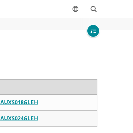
ค้นหา
ภาษา
เปิด
การนำ
ทาง
ภายใน
AUXS018GLEH
AUXS024GLEH