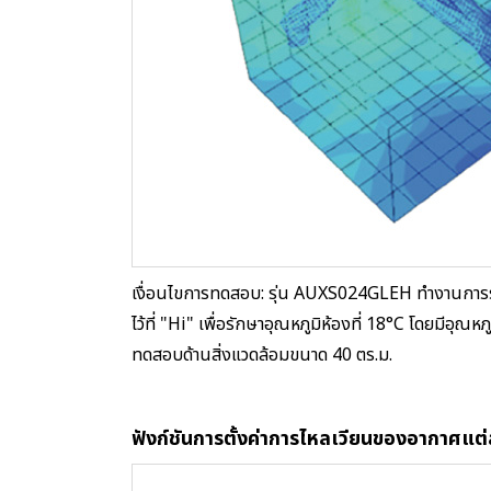
เงื่อนไขการทดสอบ: รุ่น AUXS024GLEH ทำงานการระ
ไว้ที่ "Hi" เพื่อรักษาอุณหภูมิห้องที่ 18°C โดยมีอุ
ทดสอบด้านสิ่งแวดล้อมขนาด 40 ตร.ม.
ฟังก์ชันการตั้งค่าการไหลเวียนของอากาศแต