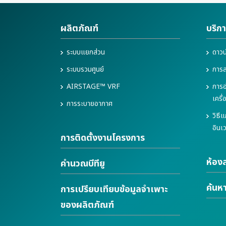
ผลิตภัณฑ์
บริก
ระบบแยกส่วน
ดาวน
ระบบรวมศูนย์
การล
AIRSTAGE™ VRF
การอ
เครื
การระบายอากาศ
วิธี
อิน
การติดตั้งงานโครงการ
ห้องส
คำนวณบีทียู
ค้นห
การเปรียบเทียบข้อมูลจำเพาะ
ของผลิตภัณฑ์