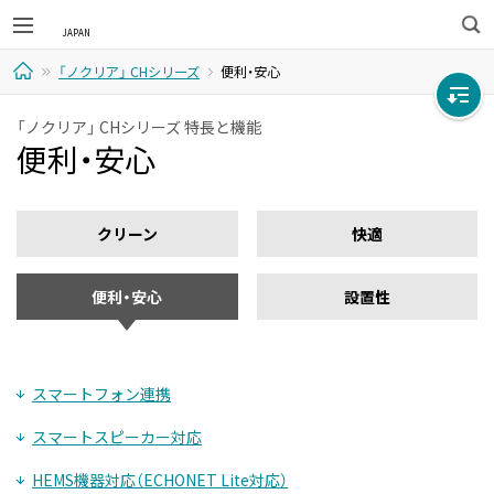
検
「ノクリア」 CHシリーズ
便利・安心
索
ホ
「ノクリア」 CHシリーズ 特長と機能
便利・安心
ー
ム
クリーン
快適
便利・安心
設置性
スマートフォン連携
スマートスピーカー対応
HEMS機器対応（ECHONET Lite対応）