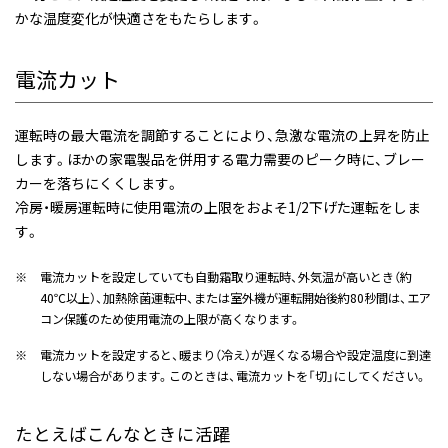
かな温度変化が快適さをもたらします。
電流カット
運転時の最大電流を調節することにより、急激な電流の上昇を防止
します。ほかの家電製品を併用する電力需要のピーク時に、ブレー
カーを落ちにくくします。
冷房・暖房運転時に使用電流の上限をおよそ1/2下げた運転をしま
す。
※
電流カットを設定していても自動霜取り運転時、外気温が高いとき（約
40℃以上）、加熱除菌運転中、または室外機が運転開始後約80秒間は、エア
コン保護のため使用電流の上限が高くなります。
※
電流カットを設定すると、暖まり（冷え）が遅くなる場合や設定温度に到達
しない場合があります。このときは、電流カットを「切」にしてください。
たとえばこんなときに活躍