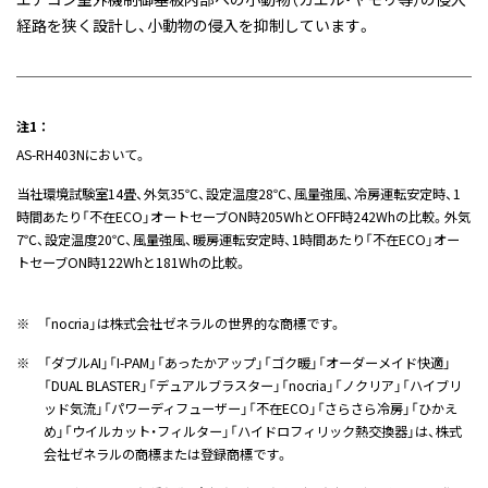
経路を狭く設計し、小動物の侵入を抑制しています。
注1 ：
AS-RH403Nにおいて。
当社環境試験室14畳、外気35℃、設定温度28℃、風量強風、冷房運転安定時、1
時間あたり「不在ECO」オートセーブON時205WhとOFF時242Whの比較。外気
7℃、設定温度20℃、風量強風、暖房運転安定時、1時間あたり「不在ECO」オー
トセーブON時122Whと181Whの比較。
※
「nocria」は株式会社ゼネラルの世界的な商標です。
※
「ダブルAI」「I-PAM」「あったかアップ」「ゴク暖」「オーダーメイド快適」
「DUAL BLASTER」「デュアルブラスター」「nocria」「ノクリア」「ハイブリ
ッド気流」「パワーディフューザー」「不在ECO」「さらさら冷房」「ひかえ
め」「ウイルカット・フィルター」「ハイドロフィリック熱交換器」は、株式
会社ゼネラルの商標または登録商標です。