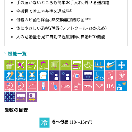
手の届かないところも簡単お手入れ、外せる送風路
全機種で省エネ基準を達成
（注1）
付着カビ菌も除菌、熱交換器加熱除菌
（注2）
体にやさしい2WAY除湿（ソフトクール・ひかえめ）
人の活動量を見て自動で温度調節、自動ECO機能
機能一覧
畳数の目安
6～9
畳
（10～15m²）