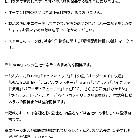
使用をおすすめします。ニオイや汚れを除去する機能ではありません。
・
オープン価格の商品は希望小売価格を定めておりません。
・
製品の色はモニター表示ですので、実際の商品の色とは若干異なる場合があ
ります。お買い求めの際は店頭でお確かめください。
・
※※＝このマークは、特定化学物質に関する「環境配慮情報」の識別マークで
す。
※
「nocria」は株式会社ゼネラルの世界的な商標です。
※
「ダブルAI」「I-PAM」「あったかアップ」「ゴク暖」「オーダーメイド快適」
「DUAL BLASTER」「デュアルブラスター」「nocria」「ノクリア」「ハイブリッ
ド気流」「パワーディフューザー」「不在ECO」「さらさら冷房」「ひかえめ」
「ウイルカット・フィルター」「ハイドロフィリック熱交換器」は、株式会社ゼ
ネラルの商標または登録商標です。
※
記載されている各種名称、会社名、商品名などは各社の商標もしくは登録商
標です。
※
本ページおよび動画に記載されているシステム名、製品名等には、必ずしも
（®、™）を付記していません。