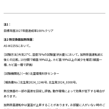
注1 ：
目標年度2027年度達成率100％クリア
注2 熱交換器加熱除菌：
AS-W225Sにおいて。
［試験方法］外気27℃、湿度78%の試験室（約6畳）において。加熱除菌運転前と
後との比較。10分間で細菌 99%以上、カビ菌 99%以上の減少を確認（細菌一
種、カビ菌一種で評価）
［試験機関名］（一財）北里環境科学センター
［報告書No.］北生発2024_1246号、北生発2024_0308号。
熱交換器の一部の菌液を回収し評価。動作環境によって効果が低下する場合が
あります。
加熱除菌運転中は室温が上昇することがあります。お部屋に人がいない時のご