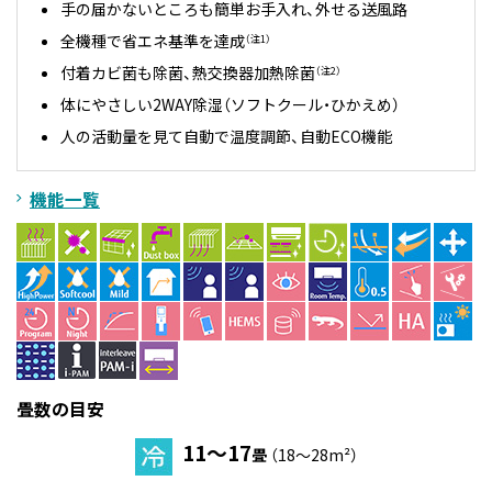
手の届かないところも簡単お手入れ、外せる送風路
全機種で省エネ基準を達成
（注1）
付着カビ菌も除菌、熱交換器加熱除菌
（注2）
体にやさしい2WAY除湿（ソフトクール・ひかえめ）
人の活動量を見て自動で温度調節、自動ECO機能
機能一覧
畳数の目安
11～17
畳
（18～28m²）