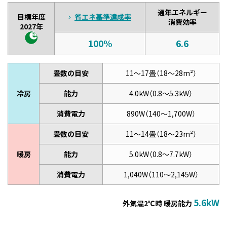
通年エネルギー
目標年度
省エネ基準達成率
消費効率
2027年
100%
6.6
畳数の目安
11～17畳（18～28m²）
冷房
能力
4.0kW（0.8～5.3kW）
消費電力
890W（140～1,700W）
畳数の目安
11～14畳（18～23m²）
暖房
能力
5.0kW（0.8～7.7kW）
消費電力
1,040W（110～2,145W）
5.6kW
外気温2℃時 暖房能力