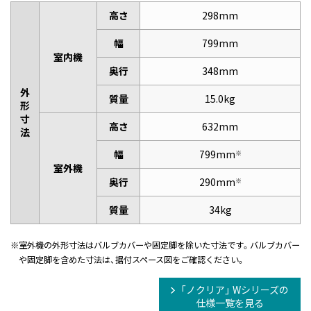
高さ
298mm
幅
799mm
室内機
奥行
348mm
外
質量
15.0kg
形
寸
高さ
632mm
法
幅
799mm
※
室外機
奥行
290mm
※
質量
34kg
※
室外機の外形寸法はバルブカバーや固定脚を除いた寸法です。バルブカバー
や固定脚を含めた寸法は、据付スペース図をご確認ください。
「ノクリア」 Wシリーズの
仕様一覧を見る