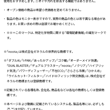
使用をおすすめします。ニオイや汚れを除去する機能ではありません。
・
オープン価格の商品は希望小売価格を定めておりません。
・
製品の色はモニター表示ですので、実際の商品の色とは若干異なる場合があ
ります。お買い求めの際は店頭でお確かめください。
・
※※＝このマークは、特定化学物質に関する「環境配慮情報」の識別マークで
す。
※
「nocria」は株式会社ゼネラルの世界的な商標です。
※
「ダブルAI」「I-PAM」「あったかアップ」「ゴク暖」「オーダーメイド快適」
「DUAL BLASTER」「デュアルブラスター」「nocria」「ノクリア」「ハイブリッ
ド気流」「パワーディフューザー」「不在ECO」「さらさら冷房」「ひかえめ」
「ウイルカット・フィルター」「ハイドロフィリック熱交換器」は、株式会社ゼ
ネラルの商標または登録商標です。
※
記載されている各種名称、会社名、商品名などは各社の商標もしくは登録商
標です。
※
本ページおよび動画に記載されているシステム名、製品名等には、必ずしも
（®、™）を付記していません。