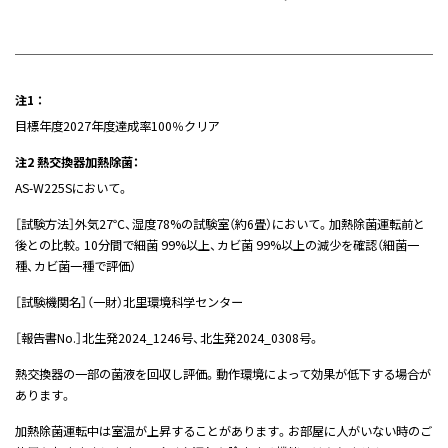
注1 ：
目標年度2027年度達成率100％クリア
注2 熱交換器加熱除菌：
AS-W225Sにおいて。
［試験方法］外気27℃、湿度78%の試験室（約6畳）において。加熱除菌運転前と
後との比較。10分間で細菌 99%以上、カビ菌 99%以上の減少を確認（細菌一
種、カビ菌一種で評価）
［試験機関名］（一財）北里環境科学センター
［報告書No.］北生発2024_1246号、北生発2024_0308号。
熱交換器の一部の菌液を回収し評価。動作環境によって効果が低下する場合が
あります。
加熱除菌運転中は室温が上昇することがあります。お部屋に人がいない時のご