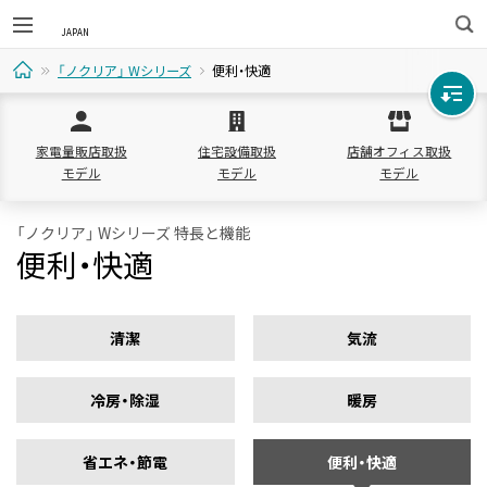
検
「ノクリア」 Wシリーズ
便利・快適
索
ホ
家電量販店取扱
住宅設備取扱
店舗オフィス取扱
ー
モデル
モデル
モデル
ム
「ノクリア」 Wシリーズ 特長と機能
便利・快適
清潔
気流
冷房・除湿
暖房
省エネ・節電
便利・快適