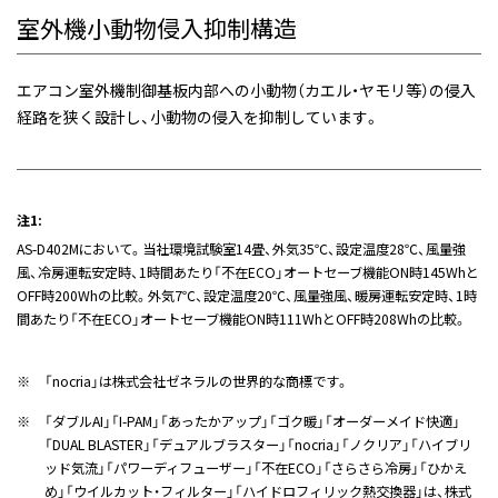
室外機小動物侵入抑制構造
エアコン室外機制御基板内部への小動物（カエル・ヤモリ等）の侵入
経路を狭く設計し、小動物の侵入を抑制しています。
注1:
AS-D402Mにおいて。当社環境試験室14畳、外気35℃、設定温度28℃、風量強
風、冷房運転安定時、1時間あたり「不在ECO」オートセーブ機能ON時145Whと
OFF時200Whの比較。外気7℃、設定温度20℃、風量強風、暖房運転安定時、1時
間あたり「不在ECO」オートセーブ機能ON時111WhとOFF時208Whの比較。
※
「nocria」は株式会社ゼネラルの世界的な商標です。
※
「ダブルAI」「I-PAM」「あったかアップ」「ゴク暖」「オーダーメイド快適」
「DUAL BLASTER」「デュアルブラスター」「nocria」「ノクリア」「ハイブリ
ッド気流」「パワーディフューザー」「不在ECO」「さらさら冷房」「ひかえ
め」「ウイルカット・フィルター」「ハイドロフィリック熱交換器」は、株式