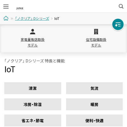
検
「ノクリア」 Dシリーズ
IoT
索
ホ
家電量販店取扱
住宅設備取扱
ー
モデル
モデル
ム
「ノクリア」 Dシリーズ 特長と機能
IoT
清潔
気流
冷房・除湿
暖房
省エネ・節電
便利・快適