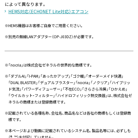
によって異なります。
HEMS対応（ECHONET Lite対応）エアコン
※
HEMS機器はお客様ご自身でご用意ください。
※
別売の無線LANアダプター（OP-J03DZ）が必要です。
※
「nocria」は株式会社ゼネラルの世界的な商標です。
※
「ダブルAI」「I-PAM」「あったかアップ」「ゴク暖」「オーダーメイド快適」
「DUAL BLASTER」「デュアルブラスター」「nocria」「ノクリア」「ハイブリッ
ド気流」「パワーディフューザー」「不在ECO」「さらさら冷房」「ひかえめ」
「ウイルカット・フィルター」「ハイドロフィリック熱交換器」は、株式会社ゼ
ネラルの商標または登録商標です。
※
記載されている各種名称、会社名、商品名などは各社の商標もしくは登録商
標です。
※
本ページおよび動画に記載されているシステム名、製品名等には、必ずしも
（®、™）を付記していません。