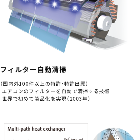
資材調達
特許・技術
ニュースルーム
フィルター自動清掃
受賞歴
（国内外100件以上の特許・特許出願）
エアコンのフィルターを自動で清掃する技術
リコール社告など製品に関する大切なお知らせ
世界で初めて製品化を実現（2003年）
note
X