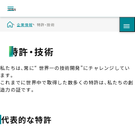
企業情報
特許・技術
特許・技術
私たちは、常に“ 世界一の技術開発”にチャレンジしてい
会社概要
ます。
これまでに世界中で取得した数多くの特許は、私たちの創
役員一覧
造力の証です。
The GENERAL Way（企業理念）
沿革（当社のあゆみ）
代表的な特許