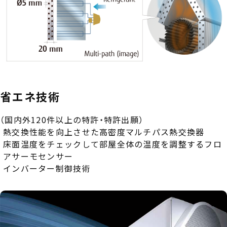
サステナビリティ
IR情報（バックナンバー）
電子公告
省エネ技術
採用
（国内外120件以上の特許・特許出願）
熱交換性能を向上させた高密度マルチパス熱交換器
情報セキュリティ
床面温度をチェックして部屋全体の温度を調整するフロ
アサーモセンサー
インバーター制御技術
広告宣伝・スポンサー