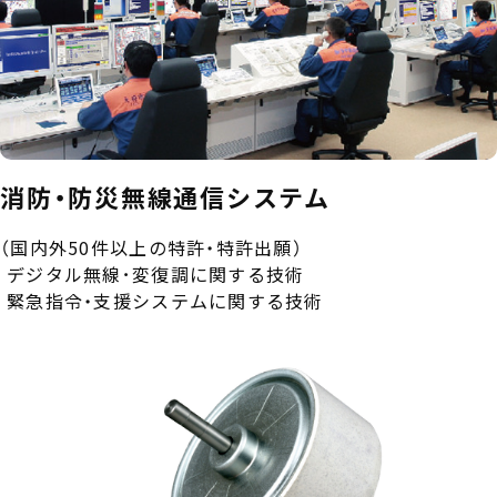
勤務条件
労働施策総合推進法に基づく中途採用比率の公表
事業紹介
消防・防災無線通信システム
空調事業
（国内外50件以上の特許・特許出願）
情報通信システム事業
デジタル無線･変復調に関する技術
緊急指令・支援システムに関する技術
電子デバイス事業