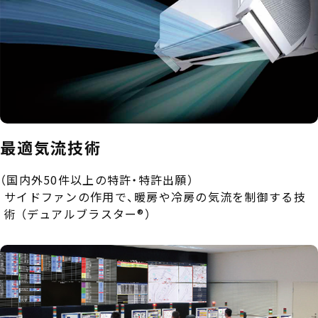
イベント
キャンペーン
プレゼント企画
中途採用
最適気流技術
キャリア採用
（国内外50件以上の特許・特許出願）
サイドファンの作用で、暖房や冷房の気流を制御する技
カムバック採用
術 （デュアルブラスター®）
募集職種・エントリー
選考プロセス
よくあるご質問