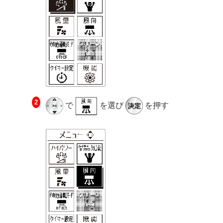
で
を選び
を押す