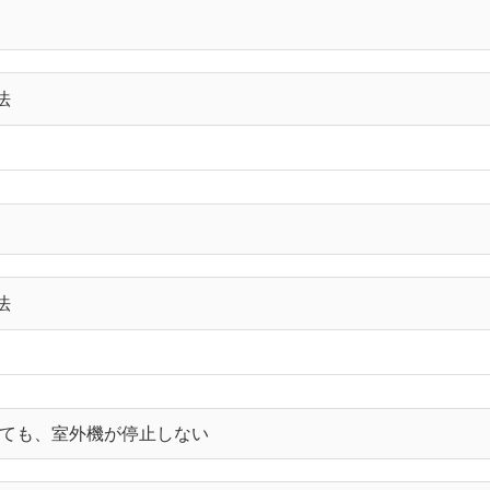
法
法
ても、室外機が停止しない