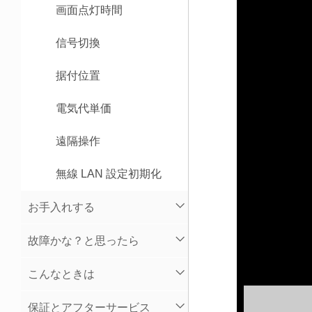
画面点灯時間
信号切換
据付位置
電気代単価
遠隔操作
無線 LAN 設定初期化
お手入れする
故障かな？と思ったら
こんなときは
保証とアフターサービス