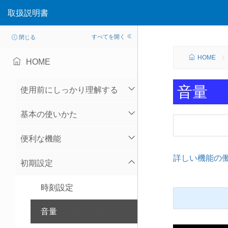
取扱説明書
すべてを開く
閉じる
HOME
HOME
音量
使用前にしっかり理解する
基本の使いかた
便利な機能
詳しい機能の
初期設定
時刻設定
音量