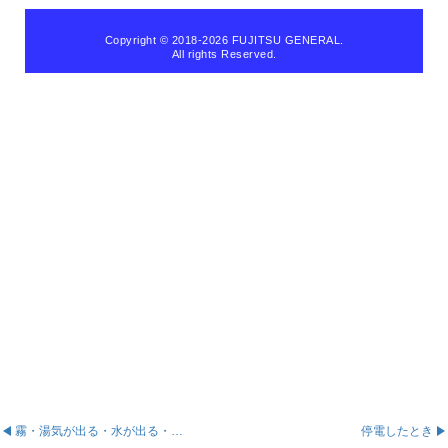
Copyright © 2018
-2026 FUJITSU GENERAL.
All rights Reserved.
霧・湯気が出る・水が出る・風がにおう・天井や壁が汚れる
停電したとき