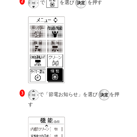
で
を選び
を押す
で「節電お知らせ」を選び
を押
す