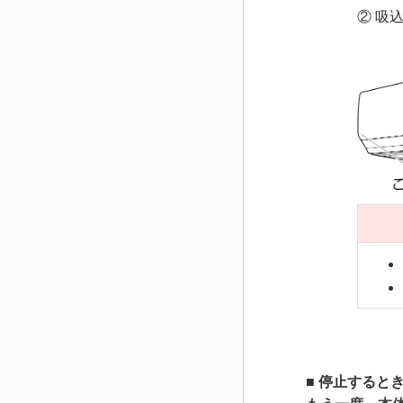
② 吸
■ 停止すると