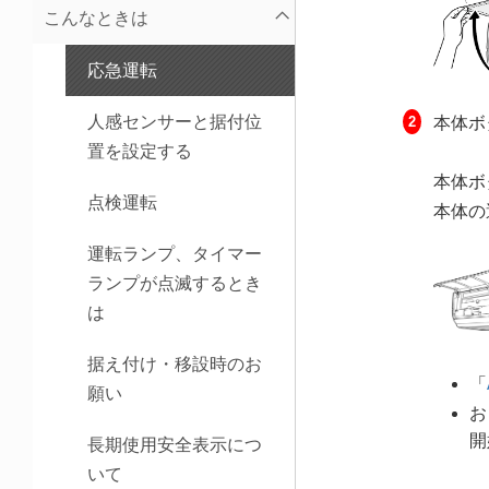
こんなときは
応急運転
人感センサーと据付位
本体ボ
置を設定する
本体ボ
点検運転
本体の
運転ランプ、タイマー
ランプが点滅するとき
は
据え付け・移設時のお
「
願い
お
開
長期使用安全表示につ
いて