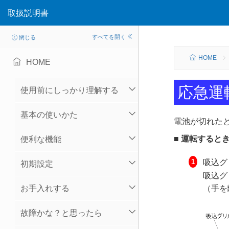
取扱説明書
すべてを開く
閉じる
HOME
HOME
応急運
使用前にしっかり理解する
基本の使いかた
電池が切れた
■ 運転すると
便利な機能
吸込グ
初期設定
吸込グ
お手入れする
（手を
故障かな？と思ったら